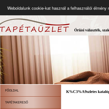
Weboldalunk cookie-kat használ a felhasználói élmény
Óriási választék, sza
FŐOLDAL
K%C3%A9szletes kataló
TAPÉTAKERESŐ